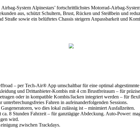
Airbag-System Alpinestars’ fortschrittlichstes Motorrad-Airbag-Syste
lisekunden aus, schützt Schultern, Brust, Rücken und Steißbein und red
 Straße sowie ein belüftetes Chassis steigern Anpassbarkeit und Komf
«
‹
›
»
froad – per Tech-Air® App umschaltbar für eine optimal abgestimmte 
eidung und Drittanbieter-Kombis mit 4 cm Brustfreiraum – für präzise,
ragen oder in kompatible Kombis/Jacken integriert werden – für flexi
r unterbrechungsfreies Fahren in aufeinanderfolgenden Sessions.
asgeneratoren, wo dies lokal zulässig ist – minimiert Ausfallzeiten.
t ca. 8 Stunden Fahrzeit – für ganztägige Abdeckung. Auto-Power: ma
agen wird.
 Reinigung zwischen Trackdays.