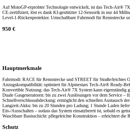
Auf MotoGP-erprobter Technologie entwickelt, ist das Tech-Air® 7X 
CE‑zertifiziert, löst es dank KI‑gestützter 12‑Sensorik in nur 44 Mil
Level‑1‑Rückenprotektor. Umschaltbare Fahrmodi für Rennstrecke und
950 €
Hauptmerkmale
Fahrmodi: RACE für Rennstrecke und STREET für Straße/leichtes Of
Anzugskompatibilität: optimiert für Alpinestars Tech-Air® Ready-Bekl
Konvertible Nutzung: das Tech-Air® 7X System kann eigenständig get
Duale Gasgeneratoren: bis zu zwei Auslösungen vor dem Service – fü
Schnellverschlussabdeckung: ermöglicht den schnellen Austausch der G
Langzeit-Akku: bis zu 20 Stunden pro Ladung; 1 Stunde Laden liefer
Ein-/Ausschalten – sodass das System einsatzbereit ist, sobald es getr
Waschbare Basisschicht: pflegeleichte Konstruktion – erleichtert die
Schutz