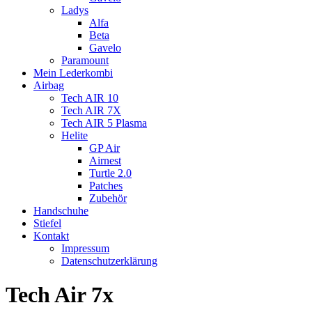
Ladys
Alfa
Beta
Gavelo
Paramount
Mein Lederkombi
Airbag
Tech AIR 10
Tech AIR 7X
Tech AIR 5 Plasma
Helite
GP Air
Airnest
Turtle 2.0
Patches
Zubehör
Handschuhe
Stiefel
Kontakt
Impressum
Datenschutzerklärung
Tech Air 7x